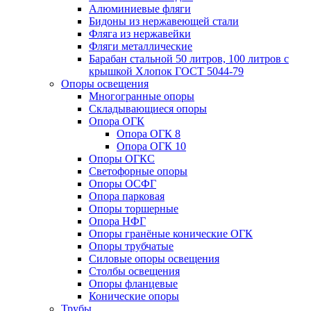
Алюминиевые фляги
Бидоны из нержавеющей стали
Фляга из нержавейки
Фляги металлические
Барабан стальной 50 литров, 100 литров с
крышкой Хлопок ГОСТ 5044-79
Опоры освещения
Многогранные опоры
Складывающиеся опоры
Опора ОГК
Опора ОГК 8
Опора ОГК 10
Опоры ОГКС
Светофорные опоры
Опоры ОСФГ
Опора парковая
Опоры торшерные
Опора НФГ
Опоры гранёные конические ОГК
Опоры трубчатые
Силовые опоры освещения
Столбы освещения
Опоры фланцевые
Конические опоры
Трубы