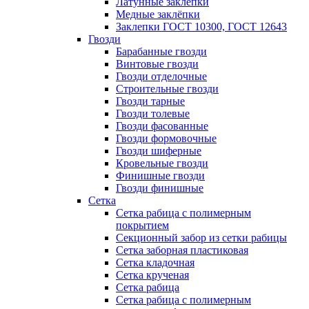
Латунные заклепки
Медные заклёпки
Заклепки ГОСТ 10300, ГОСТ 12643
Гвозди
Барабанные гвозди
Винтовые гвозди
Гвозди отделочные
Строительные гвозди
Гвозди тарные
Гвозди толевые
Гвозди фасованные
Гвозди формовочные
Гвозди шиферные
Кровельные гвозди
Финишные гвозди
Гвозди финишные
Сетка
Сетка рабица с полимерным
покрытием
Секционный забор из сетки рабицы
Сетка заборная пластиковая
Сетка кладочная
Сетка крученая
Сетка рабица
Сетка рабица с полимерным