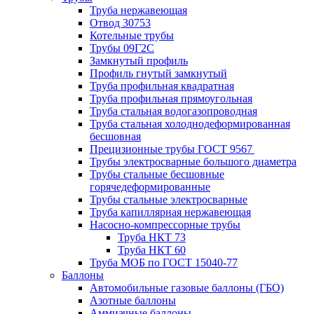
Труба нержавеющая
Отвод 30753
Котельные трубы
Трубы 09Г2С
Замкнутый профиль
Профиль гнутый замкнутый
Труба профильная квадратная
Труба профильная прямоугольная
Труба стальная водогазопроводная
Труба стальная холоднодеформированная
бесшовная
Прецизионные трубы ГОСТ 9567
Трубы электросварные большого диаметра
Трубы стальные бесшовные
горячедеформированные
Трубы стальные электросварные
Труба капиллярная нержавеющая
Насосно-компрессорные трубы
Труба НКТ 73
Труба НКТ 60
Труба МОБ по ГОСТ 15040-77
Баллоны
Автомобильные газовые баллоны (ГБО)
Азотные баллоны
Аммиачные баллоны