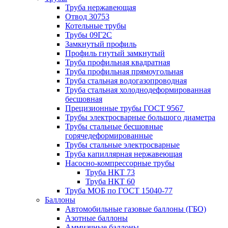
Труба нержавеющая
Отвод 30753
Котельные трубы
Трубы 09Г2С
Замкнутый профиль
Профиль гнутый замкнутый
Труба профильная квадратная
Труба профильная прямоугольная
Труба стальная водогазопроводная
Труба стальная холоднодеформированная
бесшовная
Прецизионные трубы ГОСТ 9567
Трубы электросварные большого диаметра
Трубы стальные бесшовные
горячедеформированные
Трубы стальные электросварные
Труба капиллярная нержавеющая
Насосно-компрессорные трубы
Труба НКТ 73
Труба НКТ 60
Труба МОБ по ГОСТ 15040-77
Баллоны
Автомобильные газовые баллоны (ГБО)
Азотные баллоны
Аммиачные баллоны