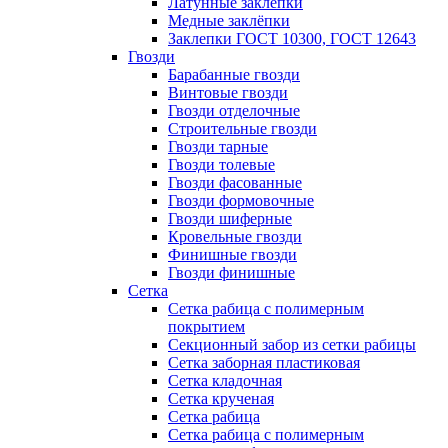
Латунные заклепки
Медные заклёпки
Заклепки ГОСТ 10300, ГОСТ 12643
Гвозди
Барабанные гвозди
Винтовые гвозди
Гвозди отделочные
Строительные гвозди
Гвозди тарные
Гвозди толевые
Гвозди фасованные
Гвозди формовочные
Гвозди шиферные
Кровельные гвозди
Финишные гвозди
Гвозди финишные
Сетка
Сетка рабица с полимерным
покрытием
Секционный забор из сетки рабицы
Сетка заборная пластиковая
Сетка кладочная
Сетка крученая
Сетка рабица
Сетка рабица с полимерным