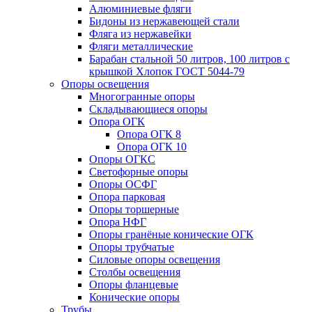
Алюминиевые фляги
Бидоны из нержавеющей стали
Фляга из нержавейки
Фляги металлические
Барабан стальной 50 литров, 100 литров с
крышкой Хлопок ГОСТ 5044-79
Опоры освещения
Многогранные опоры
Складывающиеся опоры
Опора ОГК
Опора ОГК 8
Опора ОГК 10
Опоры ОГКС
Светофорные опоры
Опоры ОСФГ
Опора парковая
Опоры торшерные
Опора НФГ
Опоры гранёные конические ОГК
Опоры трубчатые
Силовые опоры освещения
Столбы освещения
Опоры фланцевые
Конические опоры
Трубы