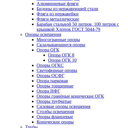
Алюминиевые фляги
Бидоны из нержавеющей стали
Фляга из нержавейки
Фляги металлические
Барабан стальной 50 литров, 100 литров с
крышкой Хлопок ГОСТ 5044-79
Опоры освещения
Многогранные опоры
Складывающиеся опоры
Опора ОГК
Опора ОГК 8
Опора ОГК 10
Опоры ОГКС
Светофорные опоры
Опоры ОСФГ
Опора парковая
Опоры торшерные
Опора НФГ
Опоры гранёные конические ОГК
Опоры трубчатые
Силовые опоры освещения
Столбы освещения
Опоры фланцевые
Конические опоры
Трубы