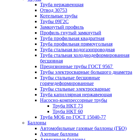
Труба нержавеющая
Отвод 30753
Котельные трубы
Трубы 09Г2С
Замкнутый профиль
Профиль гнутый замкнутый
Труба профильная квадратная
Труба профильная прямоугольная
Труба стальная водогазопроводная
Труба стальная холоднодеформированная
бесшовная
Прецизионные трубы ГОСТ 9567
Трубы электросварные большого диаметра
Трубы стальные бесшовные
горячедеформированные
Трубы стальные электросварные
Труба капиллярная нержавеющая
Насосно-компрессорные трубы
Труба НКТ 73
Труба НКТ 60
Труба МОБ по ГОСТ 15040-77
Баллоны
Автомобильные газовые баллоны (ГБО)
Азотные баллоны
Аммиачные баллоны