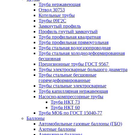
Труба нержавеющая
Отвод 30753
Котельные трубы
Трубы 09Г2С
Замкнутый профиль
Профиль гнутый замкнутый
Труба профильная квадратная
Труба профильная прямоугольная
Труба стальная водогазопроводная
Труба стальная холоднодеформированная
бесшовная
Прецизионные трубы ГОСТ 9567
Трубы электросварные большого диаметра
Трубы стальные бесшовные
горячедеформированные
Трубы стальные электросварные
Труба капиллярная нержавеющая
Насосно-компрессорные трубы
Труба НКТ 73
Труба НКТ 60
Труба МОБ по ГОСТ 15040-77
Баллоны
Автомобильные газовые баллоны (ГБО)
Азотные баллоны
Аммиачные баллоны