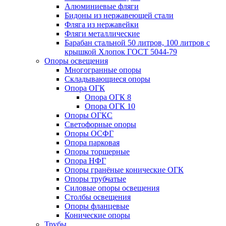
Алюминиевые фляги
Бидоны из нержавеющей стали
Фляга из нержавейки
Фляги металлические
Барабан стальной 50 литров, 100 литров с
крышкой Хлопок ГОСТ 5044-79
Опоры освещения
Многогранные опоры
Складывающиеся опоры
Опора ОГК
Опора ОГК 8
Опора ОГК 10
Опоры ОГКС
Светофорные опоры
Опоры ОСФГ
Опора парковая
Опоры торшерные
Опора НФГ
Опоры гранёные конические ОГК
Опоры трубчатые
Силовые опоры освещения
Столбы освещения
Опоры фланцевые
Конические опоры
Трубы