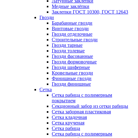
Латунные заклепки
Медные заклёпки
Заклепки ГОСТ 10300, ГОСТ 12643
Гвозди
Барабанные гвозди
Винтовые гвозди
Гвозди отделочные
Строительные гвозди
Гвозди тарные
Гвозди толевые
Гвозди фасованные
Гвозди формовочные
Гвозди шиферные
Кровельные гвозди
Финишные гвозди
Гвозди финишные
Сетка
Сетка рабица с полимерным
покрытием
Секционный забор из сетки рабицы
Сетка заборная пластиковая
Сетка кладочная
Сетка крученая
Сетка рабица
Сетка рабица с полимерным