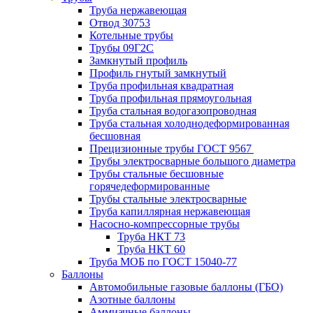
Труба нержавеющая
Отвод 30753
Котельные трубы
Трубы 09Г2С
Замкнутый профиль
Профиль гнутый замкнутый
Труба профильная квадратная
Труба профильная прямоугольная
Труба стальная водогазопроводная
Труба стальная холоднодеформированная
бесшовная
Прецизионные трубы ГОСТ 9567
Трубы электросварные большого диаметра
Трубы стальные бесшовные
горячедеформированные
Трубы стальные электросварные
Труба капиллярная нержавеющая
Насосно-компрессорные трубы
Труба НКТ 73
Труба НКТ 60
Труба МОБ по ГОСТ 15040-77
Баллоны
Автомобильные газовые баллоны (ГБО)
Азотные баллоны
Аммиачные баллоны