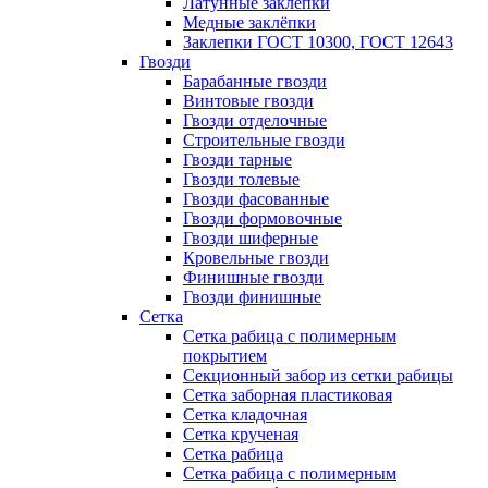
Латунные заклепки
Медные заклёпки
Заклепки ГОСТ 10300, ГОСТ 12643
Гвозди
Барабанные гвозди
Винтовые гвозди
Гвозди отделочные
Строительные гвозди
Гвозди тарные
Гвозди толевые
Гвозди фасованные
Гвозди формовочные
Гвозди шиферные
Кровельные гвозди
Финишные гвозди
Гвозди финишные
Сетка
Сетка рабица с полимерным
покрытием
Секционный забор из сетки рабицы
Сетка заборная пластиковая
Сетка кладочная
Сетка крученая
Сетка рабица
Сетка рабица с полимерным