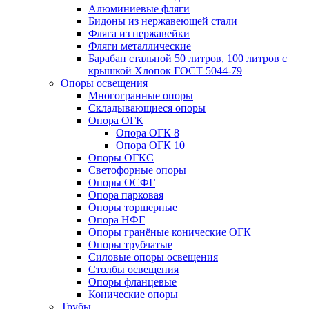
Алюминиевые фляги
Бидоны из нержавеющей стали
Фляга из нержавейки
Фляги металлические
Барабан стальной 50 литров, 100 литров с
крышкой Хлопок ГОСТ 5044-79
Опоры освещения
Многогранные опоры
Складывающиеся опоры
Опора ОГК
Опора ОГК 8
Опора ОГК 10
Опоры ОГКС
Светофорные опоры
Опоры ОСФГ
Опора парковая
Опоры торшерные
Опора НФГ
Опоры гранёные конические ОГК
Опоры трубчатые
Силовые опоры освещения
Столбы освещения
Опоры фланцевые
Конические опоры
Трубы