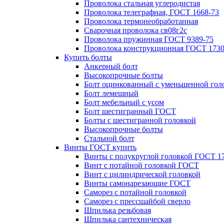
Проволока стальная углеродистая
Проволока телеграфная, ГОСТ 1668-73
Проволока термонеобработанная
Сварочная проволока св08г2с
Проволока пружинная ГОСТ 9389-75
Проволока конструкционная ГОСТ 1730
Купить болты
Анкерный болт
Высокопрочные болты
Болт оцинкованный с уменьшенной гол
Болт лемешный
Болт мебельный с усом
Болт шестигранный ГОСТ
Болты с шестигранной головкой
Высокопрочные болты
Стальной болт
Винты ГОСТ купить
Винты с полукруглой головкой ГОСТ 1
Винт с потайной головкой ГОСТ
Винт с цилиндрической головкой
Винты самонарезающие ГОСТ
Саморез с потайной головкой
Саморез с прессшайбой сверло
Шпилька резьбовая
Шпилька сантехническая