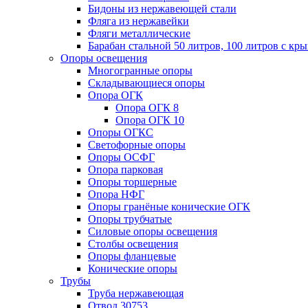
Бидоны из нержавеющей стали
Фляга из нержавейки
Фляги металлические
Барабан стальной 50 литров, 100 литров с к
Опоры освещения
Многогранные опоры
Складывающиеся опоры
Опора ОГК
Опора ОГК 8
Опора ОГК 10
Опоры ОГКС
Светофорные опоры
Опоры ОСФГ
Опора парковая
Опоры торшерные
Опора НФГ
Опоры гранёные конические ОГК
Опоры трубчатые
Силовые опоры освещения
Столбы освещения
Опоры фланцевые
Конические опоры
Трубы
Труба нержавеющая
Отвод 30753