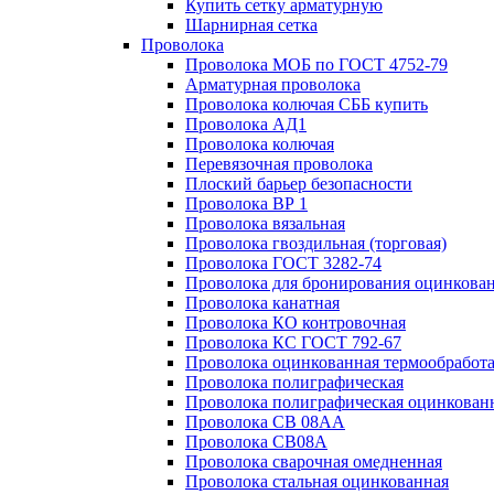
Купить сетку арматурную
Шарнирная сетка
Проволока
Проволока МОБ по ГОСТ 4752-79
Арматурная проволока
Проволока колючая СББ купить
Проволока АД1
Проволока колючая
Перевязочная проволока
Плоский барьер безопасности
Проволока ВР 1
Проволока вязальная
Проволока гвоздильная (торговая)
Проволока ГОСТ 3282-74
Проволока для бронирования оцинкова
Проволока канатная
Проволока КО контровочная
Проволока КС ГОСТ 792-67
Проволока оцинкованная термообработ
Проволока полиграфическая
Проволока полиграфическая оцинкован
Проволока СВ 08АА
Проволока СВ08А
Проволока сварочная омедненная
Проволока стальная оцинкованная