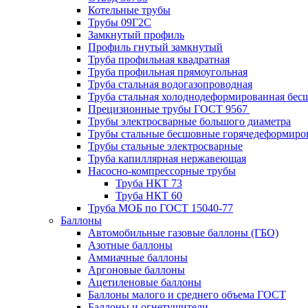
Котельные трубы
Трубы 09Г2С
Замкнутый профиль
Профиль гнутый замкнутый
Труба профильная квадратная
Труба профильная прямоугольная
Труба стальная водогазопроводная
Труба стальная холоднодеформированная бес
Прецизионные трубы ГОСТ 9567
Трубы электросварные большого диаметра
Трубы стальные бесшовные горячедеформиро
Трубы стальные электросварные
Труба капиллярная нержавеющая
Насосно-компрессорные трубы
Труба НКТ 73
Труба НКТ 60
Труба МОБ по ГОСТ 15040-77
Баллоны
Автомобильные газовые баллоны (ГБО)
Азотные баллоны
Аммиачные баллоны
Аргоновые баллоны
Ацетиленовые баллоны
Баллоны малого и среднего объема ГОСТ
Баллоны и огнетушители