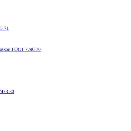
5-71
овкой ГОСТ 7796-70
7473-80