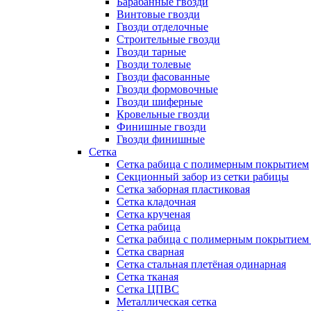
Барабанные гвозди
Винтовые гвозди
Гвозди отделочные
Строительные гвозди
Гвозди тарные
Гвозди толевые
Гвозди фасованные
Гвозди формовочные
Гвозди шиферные
Кровельные гвозди
Финишные гвозди
Гвозди финишные
Сетка
Сетка рабица с полимерным покрытием
Секционный забор из сетки рабицы
Сетка заборная пластиковая
Сетка кладочная
Сетка крученая
Сетка рабица
Сетка рабица с полимерным покрытием
Сетка сварная
Сетка стальная плетёная одинарная
Сетка тканая
Сетка ЦПВС
Металлическая сетка