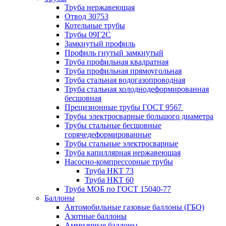
Труба нержавеющая
Отвод 30753
Котельные трубы
Трубы 09Г2С
Замкнутый профиль
Профиль гнутый замкнутый
Труба профильная квадратная
Труба профильная прямоугольная
Труба стальная водогазопроводная
Труба стальная холоднодеформированная
бесшовная
Прецизионные трубы ГОСТ 9567
Трубы электросварные большого диаметра
Трубы стальные бесшовные
горячедеформированные
Трубы стальные электросварные
Труба капиллярная нержавеющая
Насосно-компрессорные трубы
Труба НКТ 73
Труба НКТ 60
Труба МОБ по ГОСТ 15040-77
Баллоны
Автомобильные газовые баллоны (ГБО)
Азотные баллоны
Аммиачные баллоны