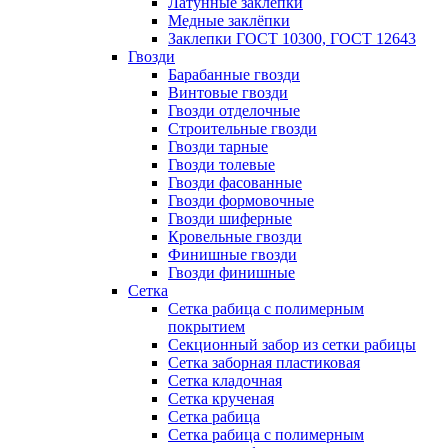
Латунные заклепки
Медные заклёпки
Заклепки ГОСТ 10300, ГОСТ 12643
Гвозди
Барабанные гвозди
Винтовые гвозди
Гвозди отделочные
Строительные гвозди
Гвозди тарные
Гвозди толевые
Гвозди фасованные
Гвозди формовочные
Гвозди шиферные
Кровельные гвозди
Финишные гвозди
Гвозди финишные
Сетка
Сетка рабица с полимерным
покрытием
Секционный забор из сетки рабицы
Сетка заборная пластиковая
Сетка кладочная
Сетка крученая
Сетка рабица
Сетка рабица с полимерным