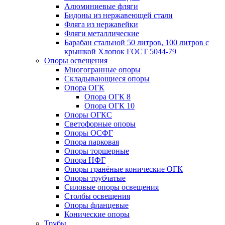
Алюминиевые фляги
Бидоны из нержавеющей стали
Фляга из нержавейки
Фляги металлические
Барабан стальной 50 литров, 100 литров с
крышкой Хлопок ГОСТ 5044-79
Опоры освещения
Многогранные опоры
Складывающиеся опоры
Опора ОГК
Опора ОГК 8
Опора ОГК 10
Опоры ОГКС
Светофорные опоры
Опоры ОСФГ
Опора парковая
Опоры торшерные
Опора НФГ
Опоры гранёные конические ОГК
Опоры трубчатые
Силовые опоры освещения
Столбы освещения
Опоры фланцевые
Конические опоры
Трубы