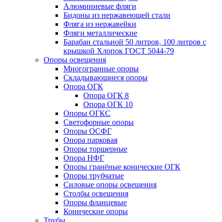
Алюминиевые фляги
Бидоны из нержавеющей стали
Фляга из нержавейки
Фляги металлические
Барабан стальной 50 литров, 100 литров с
крышкой Хлопок ГОСТ 5044-79
Опоры освещения
Многогранные опоры
Складывающиеся опоры
Опора ОГК
Опора ОГК 8
Опора ОГК 10
Опоры ОГКС
Светофорные опоры
Опоры ОСФГ
Опора парковая
Опоры торшерные
Опора НФГ
Опоры гранёные конические ОГК
Опоры трубчатые
Силовые опоры освещения
Столбы освещения
Опоры фланцевые
Конические опоры
Трубы