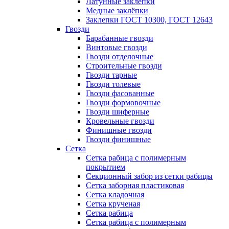
Латунные заклепки
Медные заклёпки
Заклепки ГОСТ 10300, ГОСТ 12643
Гвозди
Барабанные гвозди
Винтовые гвозди
Гвозди отделочные
Строительные гвозди
Гвозди тарные
Гвозди толевые
Гвозди фасованные
Гвозди формовочные
Гвозди шиферные
Кровельные гвозди
Финишные гвозди
Гвозди финишные
Сетка
Сетка рабица с полимерным
покрытием
Секционный забор из сетки рабицы
Сетка заборная пластиковая
Сетка кладочная
Сетка крученая
Сетка рабица
Сетка рабица с полимерным