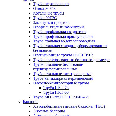
Труба нержавеющая
Отвод 30753
Котельные трубы
Трубы 09Г2С
Замкнутый профиль
Профиль гнутый замкнутый
Труба профильная квадратная
Труба профильная прямоугольная
Труба стальная водогазопроводная
Труба стальная холоднодеформированная
бесшовная
Прецизионные трубы ГОСТ 9567
Трубы электросварные большого диаметра
Трубы стальные бесшовные
горячедеформированные
Трубы стальные электросварные
Труба капиллярная нержавеющая
Насосно-компрессорные трубы
Труба НКТ 73
Труба НКТ 60
Труба МОБ по ГОСТ 15040-77
Баллоны
Автомобильные газовые баллоны (ГБО)
Азотные баллоны
Аммиачные баллоны