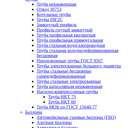
Труба нержавеющая
Отвод 30753
Котельные трубы
Трубы 09Г2С
Замкнутый профиль
Профиль гнутый замкнутый
Труба профильная квадратная
Труба профильная прямоугольная
Труба стальная водогазопроводная
Труба стальная холоднодеформированная
бесшовная
Прецизионные трубы ГОСТ 9567
Трубы электросварные большого диаметра
Трубы стальные бесшовные
горячедеформированные
Трубы стальные электросварные
Труба капиллярная нержавеющая
Насосно-компрессорные трубы
Труба НКТ 73
Труба НКТ 60
Труба МОБ по ГОСТ 15040-77
Баллоны
Автомобильные газовые баллоны (ГБО)
Азотные баллоны
Аммиачные баллоны