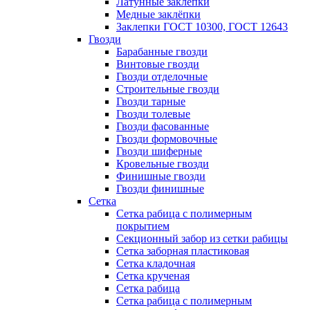
Латунные заклепки
Медные заклёпки
Заклепки ГОСТ 10300, ГОСТ 12643
Гвозди
Барабанные гвозди
Винтовые гвозди
Гвозди отделочные
Строительные гвозди
Гвозди тарные
Гвозди толевые
Гвозди фасованные
Гвозди формовочные
Гвозди шиферные
Кровельные гвозди
Финишные гвозди
Гвозди финишные
Сетка
Сетка рабица с полимерным
покрытием
Секционный забор из сетки рабицы
Сетка заборная пластиковая
Сетка кладочная
Сетка крученая
Сетка рабица
Сетка рабица с полимерным