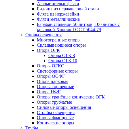
Алюминиевые фляги
Бидоны из нержавеющей стали
Фляга из нержавейки
Фляги металлические
Барабан стальной 50 литров, 100 литров с
крышкой Хлопок ГОСТ 5044-79
Опоры освещения
Многогранные опоры
Складывающиеся опоры
Опора ОГК
Опора ОГК 8
Опора ОГК 10
Опоры ОГКС
Светофорные опоры
Опоры ОСФГ
Опора парковая
Опоры торшерные
Опора НФГ
Опоры гранёные конические ОГК
Опоры трубчатые
Силовые опоры освещения
Столбы освещения
Опоры фланцевые
Конические опоры
Трубы