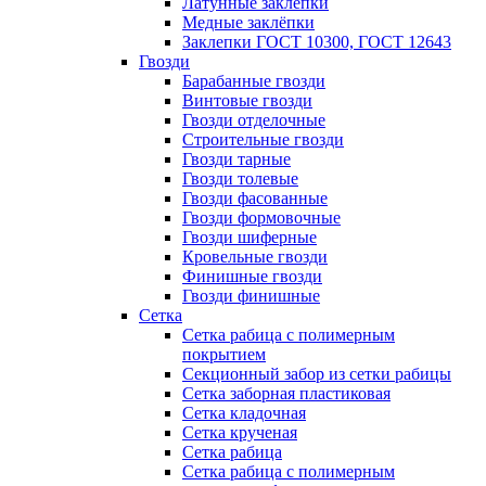
Латунные заклепки
Медные заклёпки
Заклепки ГОСТ 10300, ГОСТ 12643
Гвозди
Барабанные гвозди
Винтовые гвозди
Гвозди отделочные
Строительные гвозди
Гвозди тарные
Гвозди толевые
Гвозди фасованные
Гвозди формовочные
Гвозди шиферные
Кровельные гвозди
Финишные гвозди
Гвозди финишные
Сетка
Сетка рабица с полимерным
покрытием
Секционный забор из сетки рабицы
Сетка заборная пластиковая
Сетка кладочная
Сетка крученая
Сетка рабица
Сетка рабица с полимерным