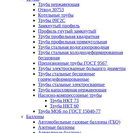
Труба нержавеющая
Отвод 30753
Котельные трубы
Трубы 09Г2С
Замкнутый профиль
Профиль гнутый замкнутый
Труба профильная квадратная
Труба профильная прямоугольная
Труба стальная водогазопроводная
Труба стальная холоднодеформированная
бесшовная
Прецизионные трубы ГОСТ 9567
Трубы электросварные большого диаметра
Трубы стальные бесшовные
горячедеформированные
Трубы стальные электросварные
Труба капиллярная нержавеющая
Насосно-компрессорные трубы
Труба НКТ 73
Труба НКТ 60
Труба МОБ по ГОСТ 15040-77
Баллоны
Автомобильные газовые баллоны (ГБО)
Азотные баллоны
Аммиачные баллоны