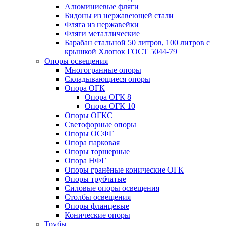
Алюминиевые фляги
Бидоны из нержавеющей стали
Фляга из нержавейки
Фляги металлические
Барабан стальной 50 литров, 100 литров с
крышкой Хлопок ГОСТ 5044-79
Опоры освещения
Многогранные опоры
Складывающиеся опоры
Опора ОГК
Опора ОГК 8
Опора ОГК 10
Опоры ОГКС
Светофорные опоры
Опоры ОСФГ
Опора парковая
Опоры торшерные
Опора НФГ
Опоры гранёные конические ОГК
Опоры трубчатые
Силовые опоры освещения
Столбы освещения
Опоры фланцевые
Конические опоры
Трубы