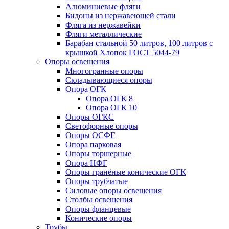
Алюминиевые фляги
Бидоны из нержавеющей стали
Фляга из нержавейки
Фляги металлические
Барабан стальной 50 литров, 100 литров с
крышкой Хлопок ГОСТ 5044-79
Опоры освещения
Многогранные опоры
Складывающиеся опоры
Опора ОГК
Опора ОГК 8
Опора ОГК 10
Опоры ОГКС
Светофорные опоры
Опоры ОСФГ
Опора парковая
Опоры торшерные
Опора НФГ
Опоры гранёные конические ОГК
Опоры трубчатые
Силовые опоры освещения
Столбы освещения
Опоры фланцевые
Конические опоры
Трубы