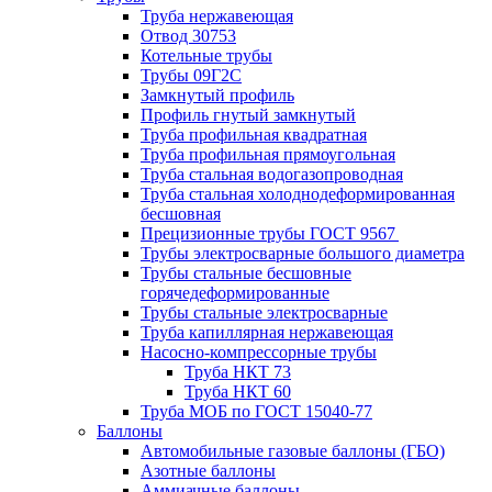
Труба нержавеющая
Отвод 30753
Котельные трубы
Трубы 09Г2С
Замкнутый профиль
Профиль гнутый замкнутый
Труба профильная квадратная
Труба профильная прямоугольная
Труба стальная водогазопроводная
Труба стальная холоднодеформированная
бесшовная
Прецизионные трубы ГОСТ 9567
Трубы электросварные большого диаметра
Трубы стальные бесшовные
горячедеформированные
Трубы стальные электросварные
Труба капиллярная нержавеющая
Насосно-компрессорные трубы
Труба НКТ 73
Труба НКТ 60
Труба МОБ по ГОСТ 15040-77
Баллоны
Автомобильные газовые баллоны (ГБО)
Азотные баллоны
Аммиачные баллоны