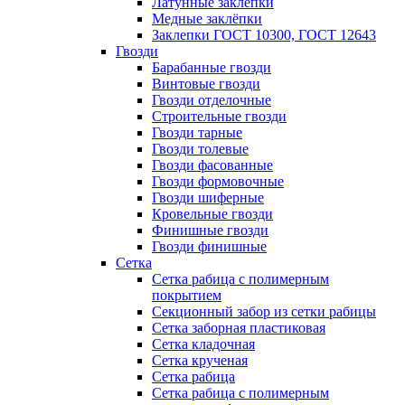
Латунные заклепки
Медные заклёпки
Заклепки ГОСТ 10300, ГОСТ 12643
Гвозди
Барабанные гвозди
Винтовые гвозди
Гвозди отделочные
Строительные гвозди
Гвозди тарные
Гвозди толевые
Гвозди фасованные
Гвозди формовочные
Гвозди шиферные
Кровельные гвозди
Финишные гвозди
Гвозди финишные
Сетка
Сетка рабица с полимерным
покрытием
Секционный забор из сетки рабицы
Сетка заборная пластиковая
Сетка кладочная
Сетка крученая
Сетка рабица
Сетка рабица с полимерным