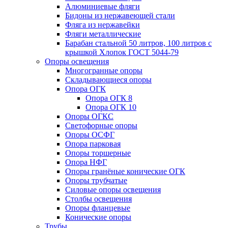
Алюминиевые фляги
Бидоны из нержавеющей стали
Фляга из нержавейки
Фляги металлические
Барабан стальной 50 литров, 100 литров с
крышкой Хлопок ГОСТ 5044-79
Опоры освещения
Многогранные опоры
Складывающиеся опоры
Опора ОГК
Опора ОГК 8
Опора ОГК 10
Опоры ОГКС
Светофорные опоры
Опоры ОСФГ
Опора парковая
Опоры торшерные
Опора НФГ
Опоры гранёные конические ОГК
Опоры трубчатые
Силовые опоры освещения
Столбы освещения
Опоры фланцевые
Конические опоры
Трубы