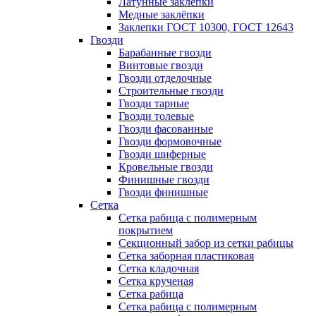
Латунные заклепки
Медные заклёпки
Заклепки ГОСТ 10300, ГОСТ 12643
Гвозди
Барабанные гвозди
Винтовые гвозди
Гвозди отделочные
Строительные гвозди
Гвозди тарные
Гвозди толевые
Гвозди фасованные
Гвозди формовочные
Гвозди шиферные
Кровельные гвозди
Финишные гвозди
Гвозди финишные
Сетка
Сетка рабица с полимерным
покрытием
Секционный забор из сетки рабицы
Сетка заборная пластиковая
Сетка кладочная
Сетка крученая
Сетка рабица
Сетка рабица с полимерным