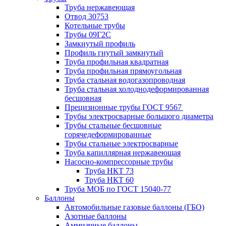
Труба нержавеющая
Отвод 30753
Котельные трубы
Трубы 09Г2С
Замкнутый профиль
Профиль гнутый замкнутый
Труба профильная квадратная
Труба профильная прямоугольная
Труба стальная водогазопроводная
Труба стальная холоднодеформированная
бесшовная
Прецизионные трубы ГОСТ 9567
Трубы электросварные большого диаметра
Трубы стальные бесшовные
горячедеформированные
Трубы стальные электросварные
Труба капиллярная нержавеющая
Насосно-компрессорные трубы
Труба НКТ 73
Труба НКТ 60
Труба МОБ по ГОСТ 15040-77
Баллоны
Автомобильные газовые баллоны (ГБО)
Азотные баллоны
Аммиачные баллоны