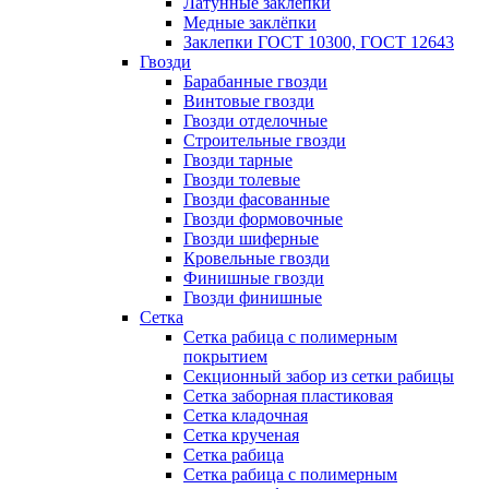
Латунные заклепки
Медные заклёпки
Заклепки ГОСТ 10300, ГОСТ 12643
Гвозди
Барабанные гвозди
Винтовые гвозди
Гвозди отделочные
Строительные гвозди
Гвозди тарные
Гвозди толевые
Гвозди фасованные
Гвозди формовочные
Гвозди шиферные
Кровельные гвозди
Финишные гвозди
Гвозди финишные
Сетка
Сетка рабица с полимерным
покрытием
Секционный забор из сетки рабицы
Сетка заборная пластиковая
Сетка кладочная
Сетка крученая
Сетка рабица
Сетка рабица с полимерным