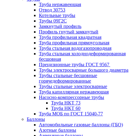
Труба нержавеющая
Отвод 30753
Котельные трубы
Трубы 09Г2С
Замкнутый профиль
Профиль гнутый замкнутый
Труба профильная квадратная
Труба профильная прямоугольная
Труба стальная водогазопроводная
Труба стальная холоднодеформированная
бесшовная
Прецизионные трубы ГОСТ 9567
Трубы электросварные большого диаметра
Трубы стальные бесшовные
горячедеформированные
Трубы стальные электросварные
Труба капиллярная нержавеющая
Насосно-компрессорные трубы
Труба НКТ 73
Труба НКТ 60
Труба МОБ по ГОСТ 15040-77
Баллоны
Автомобильные газовые баллоны (ГБО)
Азотные баллоны
Аммиачные баллоны