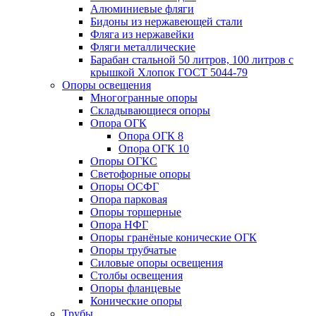
Алюминиевые фляги
Бидоны из нержавеющей стали
Фляга из нержавейки
Фляги металлические
Барабан стальной 50 литров, 100 литров с
крышкой Хлопок ГОСТ 5044-79
Опоры освещения
Многогранные опоры
Складывающиеся опоры
Опора ОГК
Опора ОГК 8
Опора ОГК 10
Опоры ОГКС
Светофорные опоры
Опоры ОСФГ
Опора парковая
Опоры торшерные
Опора НФГ
Опоры гранёные конические ОГК
Опоры трубчатые
Силовые опоры освещения
Столбы освещения
Опоры фланцевые
Конические опоры
Трубы