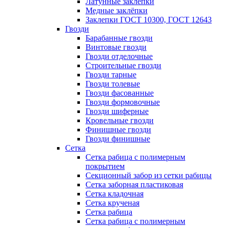
Латунные заклепки
Медные заклёпки
Заклепки ГОСТ 10300, ГОСТ 12643
Гвозди
Барабанные гвозди
Винтовые гвозди
Гвозди отделочные
Строительные гвозди
Гвозди тарные
Гвозди толевые
Гвозди фасованные
Гвозди формовочные
Гвозди шиферные
Кровельные гвозди
Финишные гвозди
Гвозди финишные
Сетка
Сетка рабица с полимерным
покрытием
Секционный забор из сетки рабицы
Сетка заборная пластиковая
Сетка кладочная
Сетка крученая
Сетка рабица
Сетка рабица с полимерным