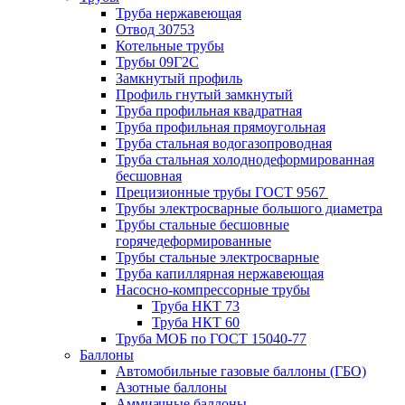
Труба нержавеющая
Отвод 30753
Котельные трубы
Трубы 09Г2С
Замкнутый профиль
Профиль гнутый замкнутый
Труба профильная квадратная
Труба профильная прямоугольная
Труба стальная водогазопроводная
Труба стальная холоднодеформированная
бесшовная
Прецизионные трубы ГОСТ 9567
Трубы электросварные большого диаметра
Трубы стальные бесшовные
горячедеформированные
Трубы стальные электросварные
Труба капиллярная нержавеющая
Насосно-компрессорные трубы
Труба НКТ 73
Труба НКТ 60
Труба МОБ по ГОСТ 15040-77
Баллоны
Автомобильные газовые баллоны (ГБО)
Азотные баллоны
Аммиачные баллоны