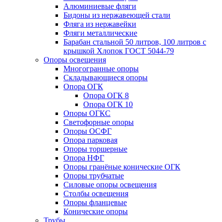
Алюминиевые фляги
Бидоны из нержавеющей стали
Фляга из нержавейки
Фляги металлические
Барабан стальной 50 литров, 100 литров с
крышкой Хлопок ГОСТ 5044-79
Опоры освещения
Многогранные опоры
Складывающиеся опоры
Опора ОГК
Опора ОГК 8
Опора ОГК 10
Опоры ОГКС
Светофорные опоры
Опоры ОСФГ
Опора парковая
Опоры торшерные
Опора НФГ
Опоры гранёные конические ОГК
Опоры трубчатые
Силовые опоры освещения
Столбы освещения
Опоры фланцевые
Конические опоры
Трубы