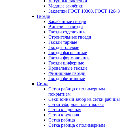
Латунные заклепки
Медные заклёпки
Заклепки ГОСТ 10300, ГОСТ 12643
Гвозди
Барабанные гвозди
Винтовые гвозди
Гвозди отделочные
Строительные гвозди
Гвозди тарные
Гвозди толевые
Гвозди фасованные
Гвозди формовочные
Гвозди шиферные
Кровельные гвозди
Финишные гвозди
Гвозди финишные
Сетка
Сетка рабица с полимерным
покрытием
Секционный забор из сетки рабицы
Сетка заборная пластиковая
Сетка кладочная
Сетка крученая
Сетка рабица
Сетка рабица с полимерным