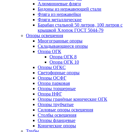
Алюминиевые фляги
Бидоны из нержавеющей стали
Фляга из нержавейки
Фляги металлические
Барабан стальной 50 литров, 100 литров с
крышкой Хлопок ГОСТ 5044-79
Опоры освещения
Многогранные опоры
Складывающиеся опоры
Опора ОГК
Опора ОГК 8
Опора ОГК 10
Опоры ОГКС
Светофорные опоры
Опоры ОСФГ
Опора парковая
Опоры торшерные
Опора НФГ
Опоры гранёные конические ОГК
Опоры трубчатые
Силовые опоры освещения
Столбы освещения
Опоры фланцевые
Конические опоры
Трубы