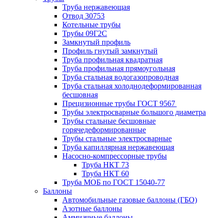
Труба нержавеющая
Отвод 30753
Котельные трубы
Трубы 09Г2С
Замкнутый профиль
Профиль гнутый замкнутый
Труба профильная квадратная
Труба профильная прямоугольная
Труба стальная водогазопроводная
Труба стальная холоднодеформированная
бесшовная
Прецизионные трубы ГОСТ 9567
Трубы электросварные большого диаметра
Трубы стальные бесшовные
горячедеформированные
Трубы стальные электросварные
Труба капиллярная нержавеющая
Насосно-компрессорные трубы
Труба НКТ 73
Труба НКТ 60
Труба МОБ по ГОСТ 15040-77
Баллоны
Автомобильные газовые баллоны (ГБО)
Азотные баллоны
Аммиачные баллоны