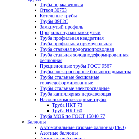
Труба нержавеющая
Отвод 30753
Котельные трубы
Трубы 09Г2С
Замкнутый профиль
Профиль гнутый замкнутый
Труба профильная квадратная
Труба профильная прямоугольная
Труба стальная водогазопроводная
Труба стальная холоднодеформированная
бесшовная
Прецизионные трубы ГОСТ 9567
Трубы электросварные большого диаметра
Трубы стальные бесшовные
горячедеформированные
Трубы стальные электросварные
Труба капиллярная нержавеющая
Насосно-компрессорные трубы
Труба НКТ 73
Труба НКТ 60
Труба МОБ по ГОСТ 15040-77
Баллоны
Автомобильные газовые баллоны (ГБО)
Азотные баллоны
Аммиачные баллоны