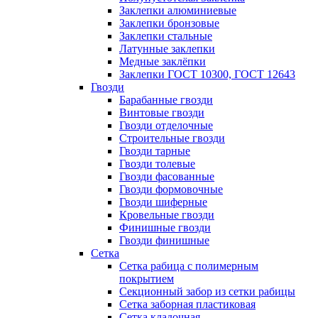
Заклепки алюминиевые
Заклепки бронзовые
Заклепки стальные
Латунные заклепки
Медные заклёпки
Заклепки ГОСТ 10300, ГОСТ 12643
Гвозди
Барабанные гвозди
Винтовые гвозди
Гвозди отделочные
Строительные гвозди
Гвозди тарные
Гвозди толевые
Гвозди фасованные
Гвозди формовочные
Гвозди шиферные
Кровельные гвозди
Финишные гвозди
Гвозди финишные
Сетка
Сетка рабица с полимерным
покрытием
Секционный забор из сетки рабицы
Сетка заборная пластиковая
Сетка кладочная