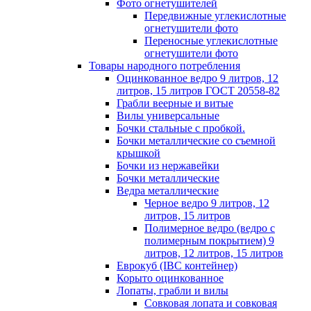
Фото огнетушителей
Передвижные углекислотные
огнетушители фото
Переносные углекислотные
огнетушители фото
Товары народного потребления
Оцинкованное ведро 9 литров, 12
литров, 15 литров ГОСТ 20558-82
Грабли веерные и витые
Вилы универсальные
Бочки стальные с пробкой.
Бочки металлические со съемной
крышкой
Бочки из нержавейки
Бочки металлические
Ведра металлические
Черное ведро 9 литров, 12
литров, 15 литров
Полимерное ведро (ведро с
полимерным покрытием) 9
литров, 12 литров, 15 литров
Еврокуб (IBC контейнер)
Корыто оцинкованное
Лопаты, грабли и вилы
Совковая лопата и совковая