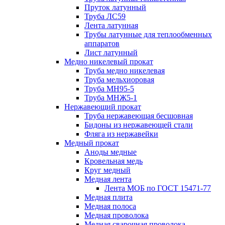
Пруток латунный
Труба ЛС59
Лента латунная
Трубы латунные для теплообменных
аппаратов
Лист латунный
Медно никелевый прокат
Труба медно никелевая
Труба мельхиоровая
Труба МН95-5
Труба МНЖ5-1
Нержавеющий прокат
Труба нержавеющая бесшовная
Бидоны из нержавеющей стали
Фляга из нержавейки
Медный прокат
Аноды медные
Кровельная медь
Круг медный
Медная лента
Лента МОБ по ГОСТ 15471-77
Медная плита
Медная полоса
Медная проволока
Медная сварочная проволока