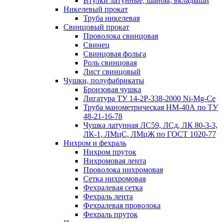
Втулки латунные, шайбы, вкладыши
Никелевый прокат
Труба никелевая
Свинцовый прокат
Проволока свинцовая
Свинец
Свинцовая фольга
Роль свинцовая
Лист свинцовый
Чушки, полуфабрикаты
Бронзовая чушка
Лигатура ТУ 14-2Р-338-2000 Ni-Mg-Ce
Труба манометрическая НМ-40А по ТУ
48-21-16-78
Чушка латунная ЛС59, ЛСд, ЛК 80-3-3,
ЛК-1, ЛМцС, ЛМцЖ по ГОСТ 1020-77
Нихром и фехраль
Нихром пруток
Нихромовая лента
Проволока нихромовая
Сетка нихромовая
Фехралевая сетка
Фехраль лента
Фехралевая проволока
Фехраль пруток