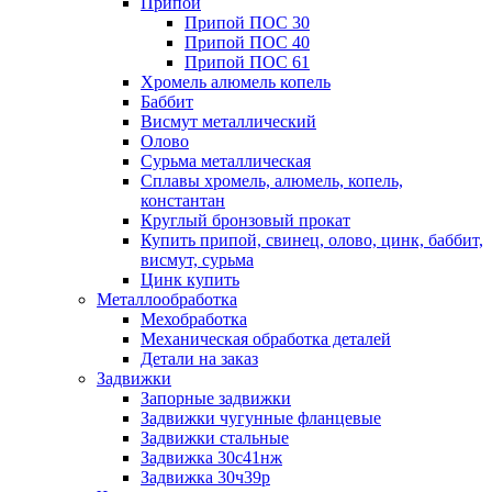
Припои
Припой ПОС 30
Припой ПОС 40
Припой ПОС 61
Хромель алюмель копель
Баббит
Висмут металлический
Олово
Сурьма металлическая
Сплавы хромель, алюмель, копель,
константан
Круглый бронзовый прокат
Купить припой, свинец, олово, цинк, баббит,
висмут, сурьма
Цинк купить
Металлообработка
Мехобработка
Механическая обработка деталей
Детали на заказ
Задвижки
Запорные задвижки
Задвижки чугунные фланцевые
Задвижки стальные
Задвижка 30с41нж
Задвижка 30ч39р