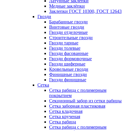
Латунные заклепки
Медные заклёпки
Заклепки ГОСТ 10300, ГОСТ 12643
Гвозди
Барабанные гвозди
Винтовые гвозди
Гвозди отделочные
Строительные гвозди
Гвозди тарные
Гвозди толевые
Гвозди фасованные
Гвозди формовочные
Гвозди шиферные
Кровельные гвозди
Финишные гвозди
Гвозди финишные
Сетка
Сетка рабица с полимерным
покрытием
Секционный забор из сетки рабицы
Сетка заборная пластиковая
Сетка кладочная
Сетка крученая
Сетка рабица
Сетка рабица с полимерным