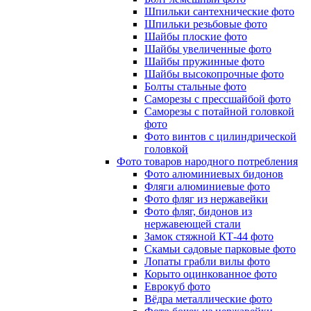
Шпильки сантехнические фото
Шпильки резьбовые фото
Шайбы плоские фото
Шайбы увеличенные фото
Шайбы пружинные фото
Шайбы высокопрочные фото
Болты стальные фото
Саморезы с прессшайбой фото
Саморезы с потайной головкой
фото
Фото винтов с цилиндрической
головкой
Фото товаров народного потребления
Фото алюминиевых бидонов
Фляги алюминиевые фото
Фото фляг из нержавейки
Фото фляг, бидонов из
нержавеющей стали
Замок стяжной КТ-44 фото
Скамьи садовые парковые фото
Лопаты грабли вилы фото
Корыто оцинкованное фото
Еврокуб фото
Вёдра металлические фото