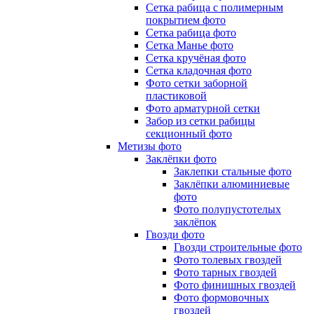
Сетка рабица с полимерным
покрытием фото
Сетка рабица фото
Сетка Манье фото
Сетка кручёная фото
Сетка кладочная фото
Фото сетки заборной
пластиковой
Фото арматурной сетки
Забор из сетки рабицы
секционный фото
Метизы фото
Заклёпки фото
Заклепки стальные фото
Заклёпки алюминиевые
фото
Фото полупустотелых
заклёпок
Гвозди фото
Гвозди строительные фото
Фото толевых гвоздей
Фото тарных гвоздей
Фото финишных гвоздей
Фото формовочных
гвоздей