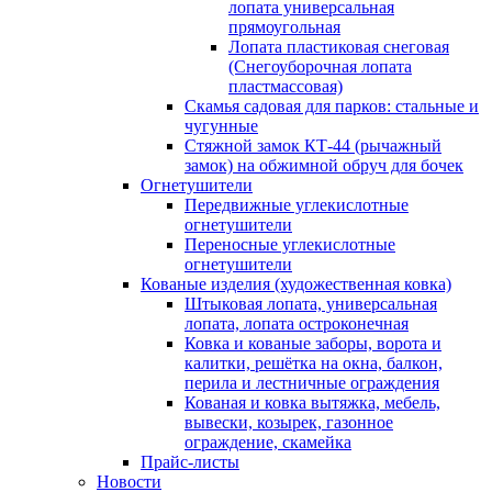
лопата универсальная
прямоугольная
Лопата пластиковая снеговая
(Снегоуборочная лопата
пластмассовая)
Скамья садовая для парков: стальные и
чугунные
Стяжной замок КТ-44 (рычажный
замок) на обжимной обруч для бочек
Огнетушители
Передвижные углекислотные
огнетушители
Переносные углекислотные
огнетушители
Кованые изделия (художественная ковка)
Штыковая лопата, универсальная
лопата, лопата остроконечная
Ковка и кованые заборы, ворота и
калитки, решётка на окна, балкон,
перила и лестничные ограждения
Кованая и ковка вытяжка, мебель,
вывески, козырек, газонное
ограждение, скамейка
Прайс-листы
Новости