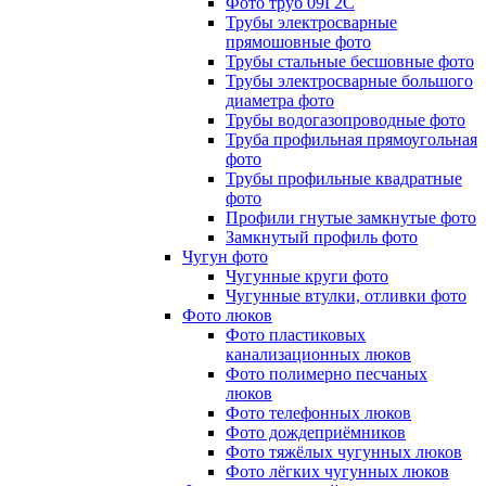
Фото труб 09Г2С
Трубы электросварные
прямошовные фото
Трубы стальные бесшовные фото
Трубы электросварные большого
диаметра фото
Трубы водогазопроводные фото
Труба профильная прямоугольная
фото
Трубы профильные квадратные
фото
Профили гнутые замкнутые фото
Замкнутый профиль фото
Чугун фото
Чугунные круги фото
Чугунные втулки, отливки фото
Фото люков
Фото пластиковых
канализационных люков
Фото полимерно песчаных
люков
Фото телефонных люков
Фото дождеприёмников
Фото тяжёлых чугунных люков
Фото лёгких чугунных люков