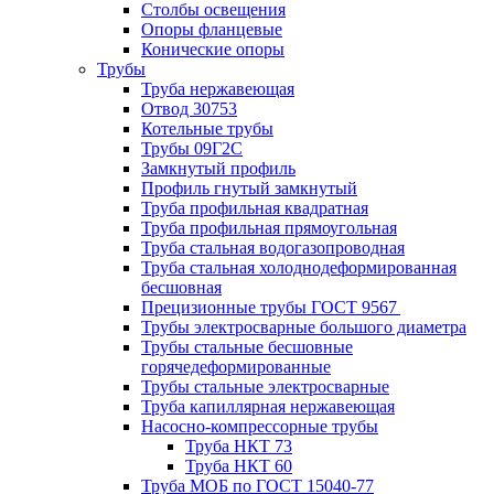
Столбы освещения
Опоры фланцевые
Конические опоры
Трубы
Труба нержавеющая
Отвод 30753
Котельные трубы
Трубы 09Г2С
Замкнутый профиль
Профиль гнутый замкнутый
Труба профильная квадратная
Труба профильная прямоугольная
Труба стальная водогазопроводная
Труба стальная холоднодеформированная
бесшовная
Прецизионные трубы ГОСТ 9567
Трубы электросварные большого диаметра
Трубы стальные бесшовные
горячедеформированные
Трубы стальные электросварные
Труба капиллярная нержавеющая
Насосно-компрессорные трубы
Труба НКТ 73
Труба НКТ 60
Труба МОБ по ГОСТ 15040-77