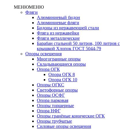
МЕНЮ
МЕНЮ
Фляги
Алюминиевый бидон
Алюминиевые фляги
Бидоны из нержавеющей стали
Фляга из нержавейки
Фляги металлические
Барабан стальной 50 литров, 100 литров с
крышкой Хлопок ГОСТ 5044-79
Опоры освещения
Многогранные опоры
Складывающиеся опоры
Опора ОГК
Опора ОГК 8
Опора ОГК 10
Опоры ОГКС
Светофорные опоры
Опоры ОСФГ
Опора парковая
Опоры торшерные
Опора НФГ
Опоры гранёные конические ОГК
Опоры трубчатые
Силовые опоры освещения