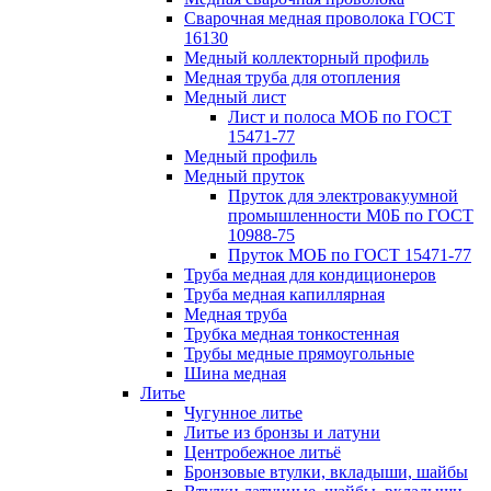
Сварочная медная проволока ГОСТ
16130
Медный коллекторный профиль
Медная труба для отопления
Медный лист
Лист и полоса МОБ по ГОСТ
15471-77
Медный профиль
Медный пруток
Пруток для электровакуумной
промышленности М0Б по ГОСТ
10988-75
Пруток МОБ по ГОСТ 15471-77
Труба медная для кондиционеров
Труба медная капиллярная
Медная труба
Трубка медная тонкостенная
Трубы медные прямоугольные
Шина медная
Литье
Чугунное литье
Литье из бронзы и латуни
Центробежное литьё
Бронзовые втулки, вкладыши, шайбы