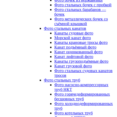
Фото бочек из нержавейки
Фото стальных бочек с пробкой
Фото стальных барабанов —
бочек
Фото металлических бочек со
съёмной крышкой
Фото стальных канатов
Канаты судовые фото
Морской канат фото
Канаты крановые тросы фото
Канат подъёмный фото
Канат оцинкованный фото
Канат лифтовой фото
Канаты грузоподъёмные фото
Канат грузовой фото
Фото стальных судовых канатов
тросов
Фото стальных труб
Фото насосно-компрессорных
труб НКТ
Фото горячедеформированных
бесшовных труб
Фото холоднодеформированных
труб
Фото котельных труб