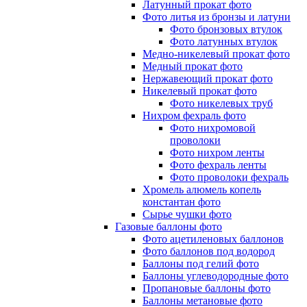
Латунный прокат фото
Фото литья из бронзы и латуни
Фото бронзовых втулок
Фото латунных втулок
Медно-никелевый прокат фото
Медный прокат фото
Нержавеющий прокат фото
Никелевый прокат фото
Фото никелевых труб
Нихром фехраль фото
Фото нихромовой
проволоки
Фото нихром ленты
Фото фехраль ленты
Фото проволоки фехраль
Хромель алюмель копель
константан фото
Сырье чушки фото
Газовые баллоны фото
Фото ацетиленовых баллонов
Фото баллонов под водород
Баллоны под гелий фото
Баллоны углеводородные фото
Пропановые баллоны фото
Баллоны метановые фото