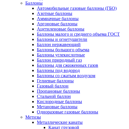
Баллоны
Автомобильные газовые баллоны (ГБО)
Азотные баллоны
Аммиачные баллоны
Аргоновые баллоны
Ацетиленовые баллоны
Баллоны малого и среднего объема ГОСТ
Баллоны и огнетушители
Баллон нержавеющий
Баллоны большого объема
Баллоны углекислотные
Баллон природный газ
Баллоны для сжиженных газов
Баллоны под водород
Баллоны со сжатым воздухом
Гелиевые баллоны
Газовый баллон
Пропановые баллоны
Стальной баллон
Кислородные баллоны
Метановые баллоны
Одноразовые газовые баллоны
Метизы
Металлические канаты
Канат грузовой