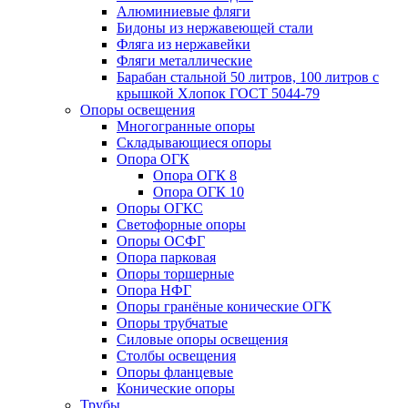
Алюминиевые фляги
Бидоны из нержавеющей стали
Фляга из нержавейки
Фляги металлические
Барабан стальной 50 литров, 100 литров с
крышкой Хлопок ГОСТ 5044-79
Опоры освещения
Многогранные опоры
Складывающиеся опоры
Опора ОГК
Опора ОГК 8
Опора ОГК 10
Опоры ОГКС
Светофорные опоры
Опоры ОСФГ
Опора парковая
Опоры торшерные
Опора НФГ
Опоры гранёные конические ОГК
Опоры трубчатые
Силовые опоры освещения
Столбы освещения
Опоры фланцевые
Конические опоры
Трубы