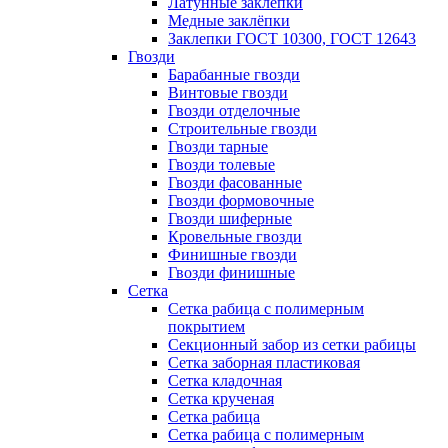
Латунные заклепки
Медные заклёпки
Заклепки ГОСТ 10300, ГОСТ 12643
Гвозди
Барабанные гвозди
Винтовые гвозди
Гвозди отделочные
Строительные гвозди
Гвозди тарные
Гвозди толевые
Гвозди фасованные
Гвозди формовочные
Гвозди шиферные
Кровельные гвозди
Финишные гвозди
Гвозди финишные
Сетка
Сетка рабица с полимерным
покрытием
Секционный забор из сетки рабицы
Сетка заборная пластиковая
Сетка кладочная
Сетка крученая
Сетка рабица
Сетка рабица с полимерным