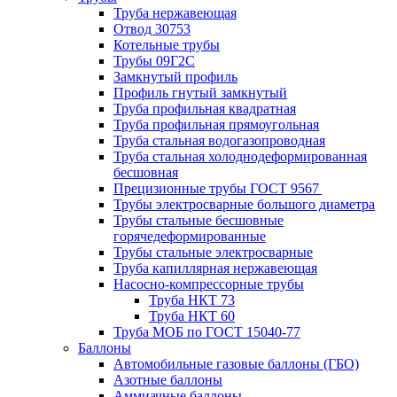
Труба нержавеющая
Отвод 30753
Котельные трубы
Трубы 09Г2С
Замкнутый профиль
Профиль гнутый замкнутый
Труба профильная квадратная
Труба профильная прямоугольная
Труба стальная водогазопроводная
Труба стальная холоднодеформированная
бесшовная
Прецизионные трубы ГОСТ 9567
Трубы электросварные большого диаметра
Трубы стальные бесшовные
горячедеформированные
Трубы стальные электросварные
Труба капиллярная нержавеющая
Насосно-компрессорные трубы
Труба НКТ 73
Труба НКТ 60
Труба МОБ по ГОСТ 15040-77
Баллоны
Автомобильные газовые баллоны (ГБО)
Азотные баллоны
Аммиачные баллоны