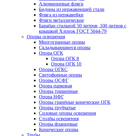
Алюминиевые фляги
Бидоны из нержавеющей стали
Фляга из нержавейки
Фляги металлические
Барабан стальной 50 литров, 100 литров с
крышкой Хлопок ГОСТ 5044-79
Опоры освещения
Многогранные опоры
Складывающиеся опоры
Опора ОГК
Опора ОГК 8
Опора ОГК 10
Опоры ОГКС
Светофорные опоры
Опоры ОСФГ
Опора парковая
Опоры торшерные
Опора НФГ
Опоры гранёные конические ОГК
Опоры трубчатые
Силовые опоры освещения
Столбы освещения
Опоры фланцевые
Конические опоры
Трубы